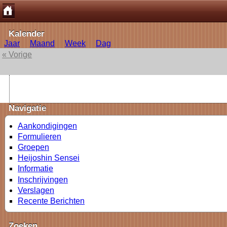
Kalender
Jaar
Maand
Week
Dag
« Vorige
Navigatie
Aankondigingen
Formulieren
Groepen
Heijoshin Sensei
Informatie
Inschrijvingen
Verslagen
Recente Berichten
Zoeken