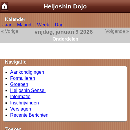
Heijoshin Dojo
Kalender
Jaar
Maand
Week
Dag
« Vorige
vrijdag, januari 9 2026
Volgende »
Onderdelen
Navigatie
Aankondigingen
Formulieren
Groepen
Heijoshin Sensei
Informatie
Inschrijvingen
Verslagen
Recente Berichten
Zoeken