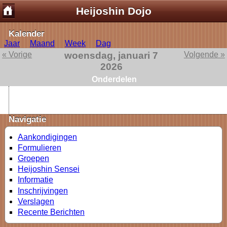
Heijoshin Dojo
Kalender
Jaar
Maand
Week
Dag
« Vorige
woensdag, januari 7
Volgende »
2026
Onderdelen
Navigatie
Aankondigingen
Formulieren
Groepen
Heijoshin Sensei
Informatie
Inschrijvingen
Verslagen
Recente Berichten