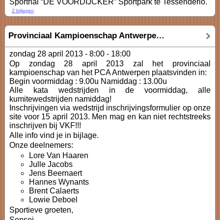
Sporthal “DE VOORDIJCKER” Sportpark te Tessenderlo.
2 bijlagen
Provinciaal Kampioenschap Antwerpen 2013
zondag 28 april 2013 -
8:00
-
18:00
Op zondag 28 april 2013 zal het provinciaal
kampioenschap van het PCA Antwerpen plaatsvinden in:
Begin voormiddag : 9.00u Namiddag : 13.00u
Alle kata wedstrijden in de voormiddag, alle
kumitewedstrijden namiddag!
Inschrijvingen via wedstrijd inschrijvingsformulier op onze
site voor 15 april 2013. Men mag en kan niet rechtstreeks
inschrijven bij VKF!!!
Alle info vind je in bijlage.
Onze deelnemers:
Lore Van Haaren
Julle Jacobs
Jens Beernaert
Hannes Wynants
Brent Calaerts
Lowie Deboel
Sportieve groeten,
Sensei