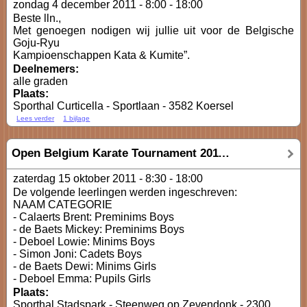
zondag 4 december 2011 -
8:00
-
18:00
Beste lln.,
Met genoegen nodigen wij jullie uit voor de Belgische
Goju-Ryu
Kampioenschappen Kata & Kumite”.
Deelnemers:
alle graden
Plaats:
Sporthal Curticella - Sportlaan - 3582 Koersel
Lees verder
1 bijlage
Open Belgium Karate Tournament 2011: Kata
zaterdag 15 oktober 2011 -
8:30
-
18:00
De volgende leerlingen werden ingeschreven:
NAAM CATEGORIE
- Calaerts Brent: Preminims Boys
- de Baets Mickey: Preminims Boys
- Deboel Lowie: Minims Boys
- Simon Joni: Cadets Boys
- de Baets Dewi: Minims Girls
- Deboel Emma: Pupils Girls
Plaats:
Sporthal Stadspark - Steenweg op Zevendonk - 2300