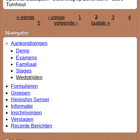
Turnhout
« eerste
‹ vorige
1
2
3
4
5
volgende ›
laatste »
Navigatie
Aankondigingen
Demo
Examens
Familiaal
Stages
Wedstrijden
Formulieren
Groepen
Heijoshin Sensei
Informatie
Inschrijvingen
Verslagen
Recente Berichten