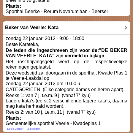
Meer info volgt later!!!
Plaats:
Sporthal Beerke - Rerum Novarumlaan - Beersel
Beker van Veerle: Kata
zondag 22 januari 2012 -
9:00
-
18:00
Beste Karateka,
De leden die ingeschreven zijn voor de:“DE BEKER
VAN VEERLE: KATA" zijn vermeld in bijlage.
Het inschrijvingsgeld werd op de respectievelijke
rekeningen geplaatst.
Deze wedstrijd zal doorgaan in de sporthal, Kwade Plas 1
te Veerle-Laakdal op
zondag 22 januari 2012 om 10.00 u.
CATEGORIEËN: (Elke categorie dames en heren apart)
Reeks 1: van 7 j. t.e.m. 9 j. (vanaf 7° kyu)
Lagere kata’s (eerst 2 verschillende lagere kata’s, daarna
mag kata herhaald worden).
Reeks 2: van 10 j. t.e.m. 11 j. (vanaf 7° kyu)
Plaats:
Gemeentelijke sporthal Veerle - Kwadeplas 1
Lees verder
2 bijlagen